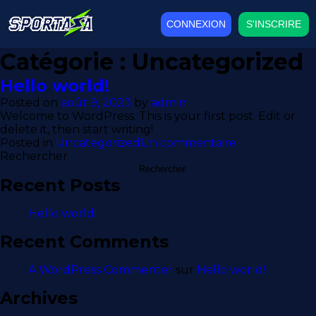
CONNEXION
S'INSCRIRE
Catégorie :
Uncategorized
Hello world!
Posted on
août 9, 2023
by
admin
Welcome to WordPress. This is your first post. Edit or
delete it, then start writing!
sur
Posted in
Uncategorized
Un commentaire
Hello
Rechercher
world!
Rechercher
Recent Posts
Hello world!
Recent Comments
A WordPress Commenter
sur
Hello world!
Archives